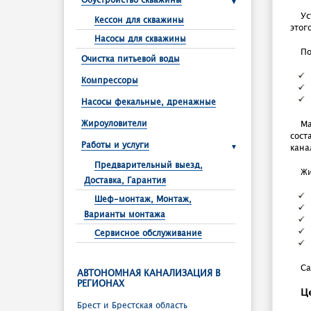
Обустройство скважины
Ус
Кессон для скважины
этог
Насосы для скважины
По
Очистка питьевой воды
Компрессоры
Насосы фекальные, дренажные
Жироуловители
Ма
сост
Работы и услуги
кана
Предварительный выезд,
Жи
Доставка, Гарантия
Шеф-монтаж, Монтаж,
Варианты монтажа
Сервисное обслуживание
Са
АВТОНОМНАЯ КАНАЛИЗАЦИЯ В
РЕГИОНАХ
Ц
Брест и Брестcкая область