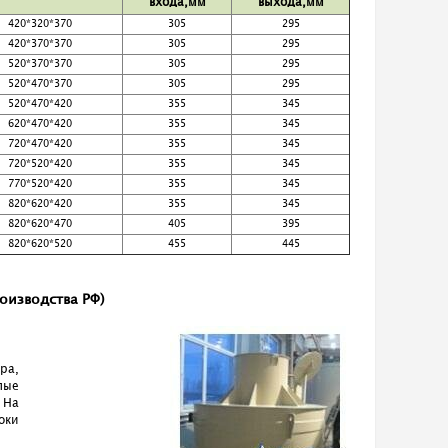
входа,мм
выхода,мм
420*320*370
305
295
420*370*370
305
295
520*370*370
305
295
520*470*370
305
295
520*470*420
355
345
620*470*420
355
345
720*470*420
355
345
720*520*420
355
345
770*520*420
355
345
820*620*420
355
345
820*620*470
405
395
820*620*520
455
445
оизводства РФ)
ра,
лые
 На
оки