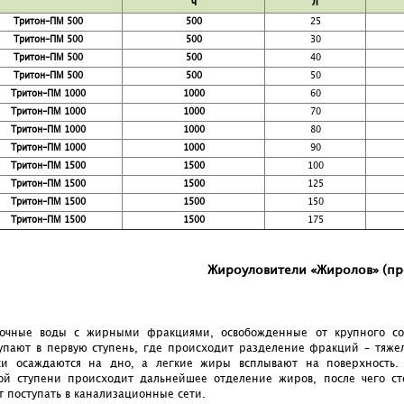
ч
л
Тритон-ПМ 500
500
25
Тритон-ПМ 500
500
30
Тритон-ПМ 500
500
40
Тритон-ПМ 500
500
50
Тритон-ПМ 1000
1000
60
Тритон-ПМ 1000
1000
70
Тритон-ПМ 1000
1000
80
Тритон-ПМ 1000
1000
90
Тритон-ПМ 1500
1500
100
Тритон-ПМ 1500
1500
125
Тритон-ПМ 1500
1500
150
Тритон-ПМ 1500
1500
175
Жироуловители «Жиролов» (пр
очные воды с жирными фракциями, освобожденные от крупного со
упают в первую ступень, где происходит разделение фракций – тяже
си осаждаются на дно, а легкие жиры всплывают на поверхность.
ой ступени происходит дальнейшее отделение жиров, после чего ст
т поступать в канализационные сети.