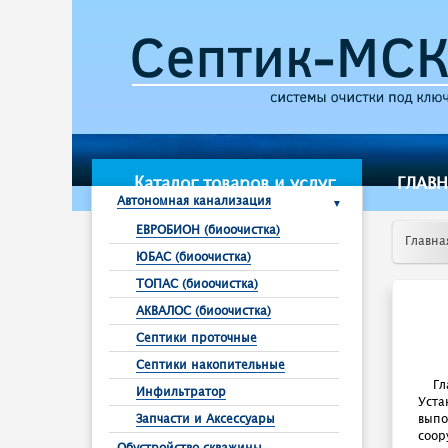
Каталог товаров и услуг
ГЛАВ
Автономная канализация
ЕВРОБИОН (биоочистка)
Главна
ЮБАС (биоочистка)
ТОПАС (биоочистка)
АКВАЛОС (биоочистка)
Септики проточные
Септики накопительные
Гл
Инфильтратор
Уста
выпо
Запчасти и Аксессуары
соор