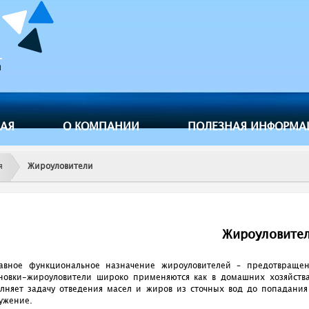
Jump to navigation
НАЯ
О КОМПАНИИ
ПОЛЕЗНАЯ ИНФОРМА
я
Жироуловители
Жироуловите
авное функциональное назначение жироуловителей – предотвраще
новки-жироуловители широко применяются как в домашних хозяйства
лняет задачу отведения масел и жиров из сточных вод до попадания
ужение.